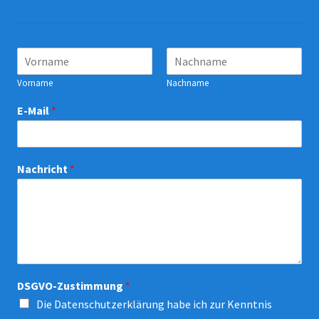
N
a
m
Vorname
Nachname
e
N
E-Mail
*
a
m
e
*
Nachricht
*
E
-
M
a
i
l
DSGVO-Zustimmung
*
Die
Datenschutzerklärung
habe ich zur Kenntnis